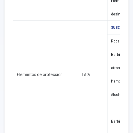
Elementos de
desinfectant
SUBCATEGOR
Ropa de prot
Barbijos - Ma
otros
Elementos de protección
16 %
Mamparas
Alcohol
Barbijos