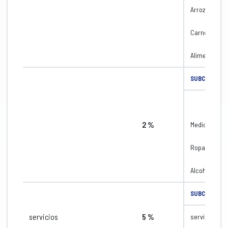
Arroz
Carne
Alimentos
SUBCATEGOR
2 %
Medicament
Ropa de prot
Alcohol
SUBCATEGOR
servicios
5 %
servicios