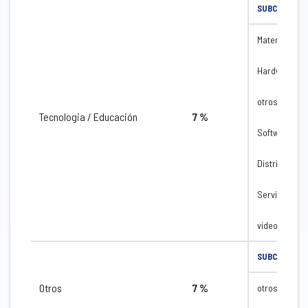
SUBCATEGOR
Material esco
Hardware de
otros
Tecnologia / Educación
7 %
Software de
Distribución 
Servidor
video camar
SUBCATEGOR
Otros
7 %
otros