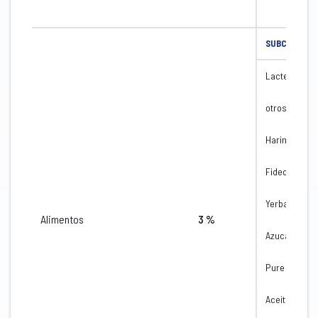
SUBCATEGOR
Lacteos
otros
Harinas
Fideos
Yerba mate
Alimentos
3 %
Azucar
Pure de tom
Aceites