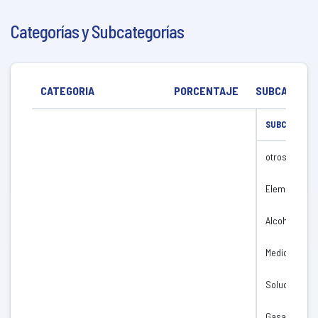
Categorías y Subcategorías
CATEGORIA
PORCENTAJE
SUBCATEGOR
SUBCATEGOR
otros
Elementos pa
Alcohol
Medicament
Soluciones f
Gasas - Apos